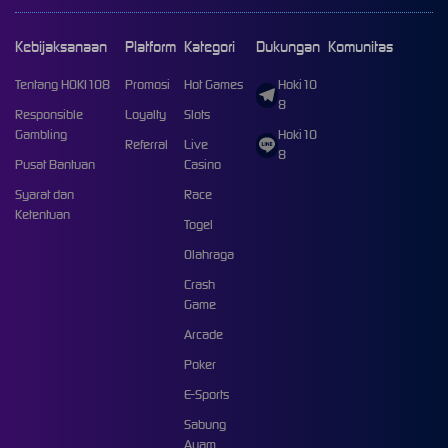
Kebijaksanaan
Platform
Kategori
Dukungan
Komunitas
Tentang HOKI108
Promosi
Hot Games
Hoki10
8
Responsible
Loyalty
Slots
Gambling
Hoki10
Referral
Live
8
Pusat Bantuan
Casino
Syarat dan
Race
Ketentuan
Togel
Olahraga
Crash
Game
Arcade
Poker
E-Sports
Sabung
Ayam