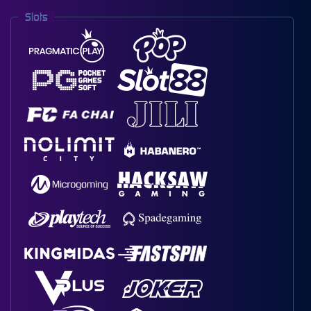
Slots