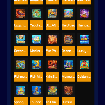
Legend of the phoenix
YaoQianShu
OCEAN MONSTER 2
HaiDiLao
Thanos Avengers
Ocean Paradise
Master Of The Deep
Fire Phoenix
Ocean King 3
Lucky Fishing
Fishman Wharf
Fish Music World
Kirin Storm
Mermaids-6s
Golden Legend Plus
Spongebob
Thunder Dragon
Jin Chan Bu Yu
Buffalo thunder