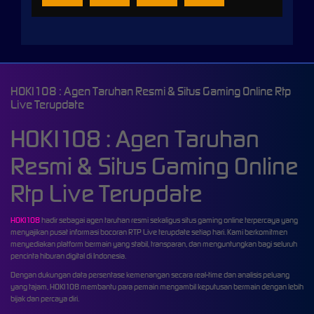
HOKI108 : Agen Taruhan Resmi & Situs Gaming Online Rtp
Live Terupdate
HOKI108 : Agen Taruhan
Resmi & Situs Gaming Online
Rtp Live Terupdate
HOKI108
hadir sebagai agen taruhan resmi sekaligus situs gaming online terpercaya yang
menyajikan pusat informasi bocoran RTP Live terupdate setiap hari. Kami berkomitmen
menyediakan platform bermain yang stabil, transparan, dan menguntungkan bagi seluruh
pencinta hiburan digital di Indonesia.
Dengan dukungan data persentase kemenangan secara real-time dan analisis peluang
yang tajam, HOKI108 membantu para pemain mengambil keputusan bermain dengan lebih
bijak dan percaya diri.