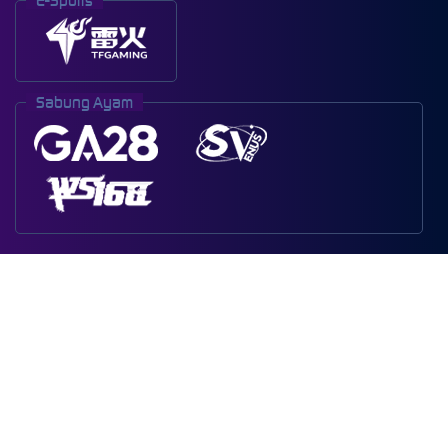
E-Sports
Sabung Ayam