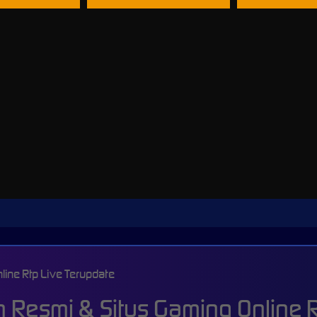
line Rtp Live Terupdate
 Resmi & Situs Gaming Online R