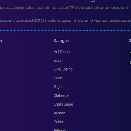
erpercaya yang menyajikan pusat informasi bocoran RTP Live terupdate setiap hari. Kami berkomit
is peluang yang tajam, HOKI108 membantu para pemain mengambil keputusan bermain dengan leb
m
Kategori
D
Hot Games
Slots
Live Casino
Race
Togel
Olahraga
Crash Game
Arcade
Poker
E-Sports