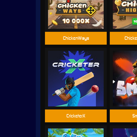
ChickenWays
Chick
CricketerX
S