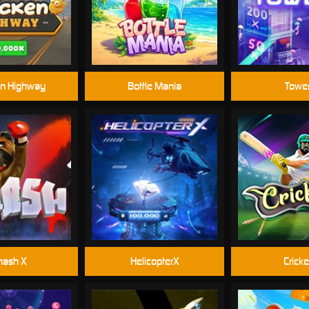
en Highway
Bottle Mania
Towe
mash X
HelicopterX
Crick