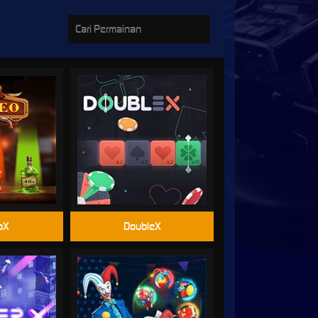
oX
DoubleX