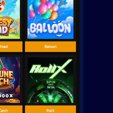
Road
Balloon
Catch
RollX