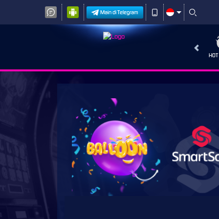
Main di Telegram
HOT