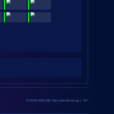
©2026 HOKI108. Hak cipta dilindungi | 18+