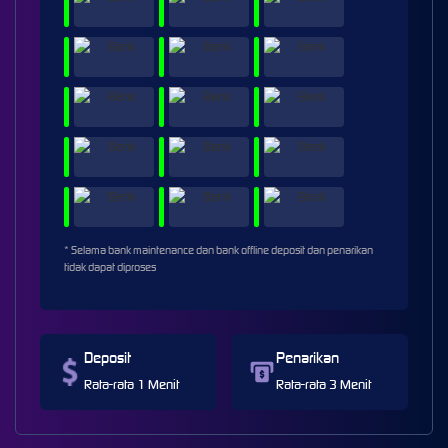
* Selama bank maintenance dan bank offline deposit dan penarikan
tidak dapat diproses
Deposit
Penarikan
Rata-rata 1 Menit
Rata-rata 3 Menit