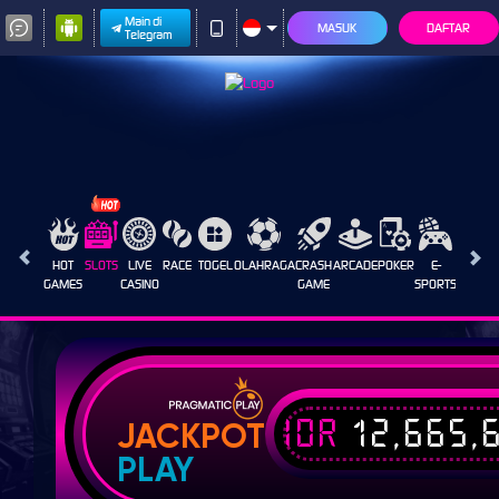
Main di
MASUK
DAFTAR
Telegram
HOT
SLOTS
LIVE
RACE
TOGEL
OLAHRAGA
CRASH
ARCADE
POKER
E-
SABUN
GAMES
CASINO
GAME
SPORTS
AYAM
IDR
12,665,
JACKPOT
PLAY