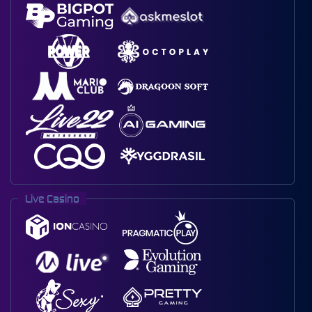
Live Casino