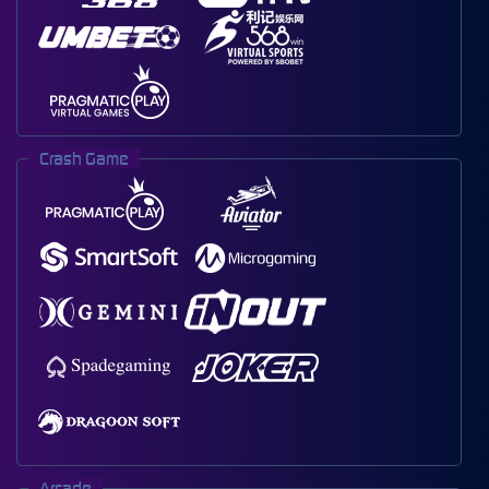
Crash Game
Arcade