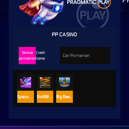
PP CASINO
Semua
Crash
permainan
Game
Spaceman
Slot88 High Flyer
Big Bass Crash