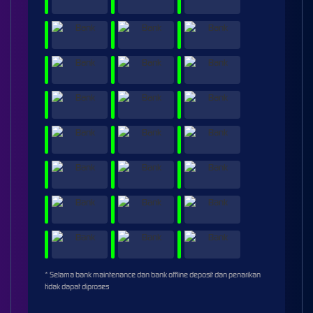
* Selama bank maintenance dan bank offline deposit dan penarikan
tidak dapat diproses