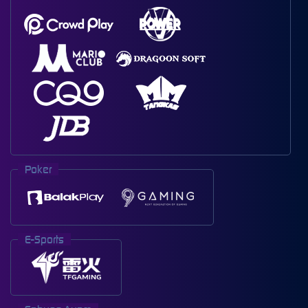
Poker
E-Sports