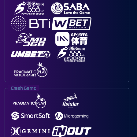
Crash Game